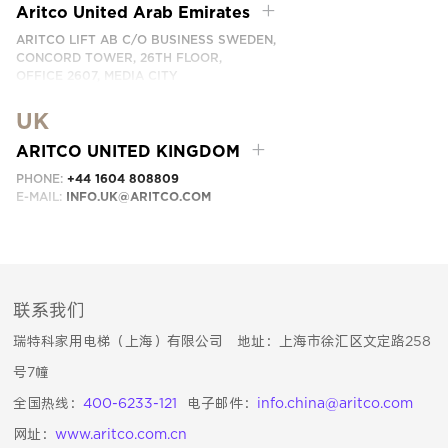
EMAIL:
INFO.SEA@ARITCO.COM
Aritco United Arab Emirates
ARITCO LIFT AB C/O BUSINESS SWEDEN,
CONCORD TOWER, 26TH FLOOR,
OFFICE 2607, MEDIA CITY
DUBAI, UAE
UK
EMAIL:
INFO.UAE@ARITCO.COM
ARITCO UNITED KINGDOM
PHONE:
+44 1604 808809
E-MAIL:
INFO.UK@ARITCO.COM
联系我们
瑞特科家用电梯（上海）有限公司 地址：上海市徐汇区文定路258
号7幢
全国热线：
400-6233-121
电子邮件：
info.china@aritco.com
网址：
www.aritco.com.cn