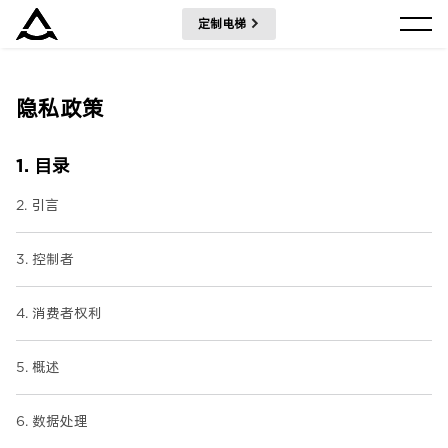
定制电梯
集团资讯
隐私政策
产品中心
1. 目录
解决方案
2. 引言
3. 控制者
关于瑞特科
4. 消费者权利
合作伙伴
5. 概述
CN
6. 数据处理