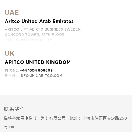
BANGNA, BANGKOK 10260 THAILAND.
UAE
PHONE:
+66 863174017
EMAIL:
INFO.SEA@ARITCO.COM
Aritco United Arab Emirates
ARITCO LIFT AB C/O BUSINESS SWEDEN,
CONCORD TOWER, 26TH FLOOR,
OFFICE 2607, MEDIA CITY
DUBAI, UAE
UK
EMAIL:
INFO.UAE@ARITCO.COM
ARITCO UNITED KINGDOM
PHONE:
+44 1604 808809
E-MAIL:
INFO.UK@ARITCO.COM
联系我们
瑞特科家用电梯（上海）有限公司 地址：上海市徐汇区文定路258
号7幢