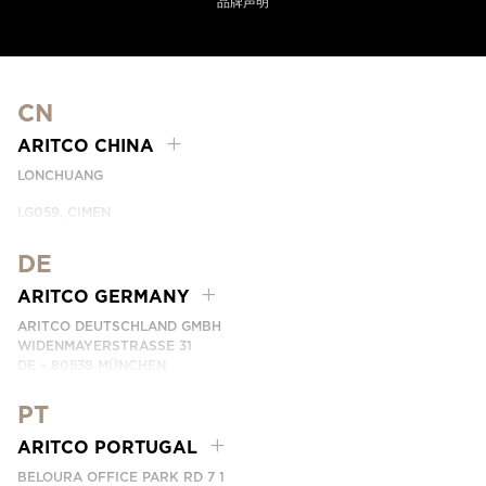
品牌声明
CN
ARITCO CHINA
LONCHUANG
LG059, CIMEN
NO.407 YISHAN RD, XUHUI DIST.
SHANGHAI, CHINA
DE
PHONE:
+86 400 6233 121
ARITCO GERMANY
EMAIL:
INFO.CHINA@ARITCO.COM
ARITCO DEUTSCHLAND GMBH
WIDENMAYERSTRASSE 31
DE – 80538 MÜNCHEN
GERMANY
PT
PHONE:
+49 7123 9597272
EMAIL:
INFO.GERMANY@ARITCO.COM
ARITCO PORTUGAL
BELOURA OFFICE PARK RD 7 1