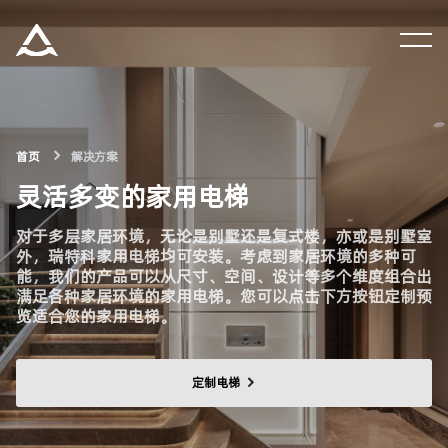
集团资讯
产品中心
首页
解决方案
灵活多变的家用电梯
解决方案
对于多层家居环境，无论是别墅还是复式楼，亦或是别墅室
外，瑞特科家用电梯均可安装。考虑到家居环境的多种可
关于瑞特科
能，我们的产品可以从尺寸、空间、设计等多个维度组合出
满足各种家居环境的家用电梯。您可以点击下方按钮定制预
览适合您的家用电梯。
合作伙伴
定制电梯
CN