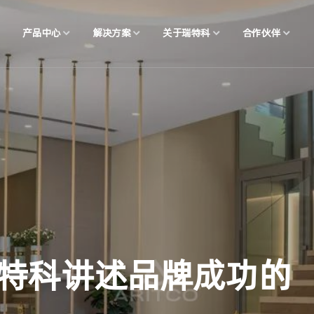
产品中心
解决方案
关于瑞特科
合作伙伴
特科讲述品牌成功的