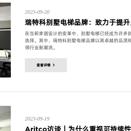
2023-09-20
瑞特科别墅电梯品牌：致力于提升
在当前家居设计的变革中，别墅电梯已经成为许多
选择。其中，瑞特科别墅电梯品牌以其卓越的品质
领行业新潮流。
查看详情
2023-09-19
Aritco访谈｜为什么重视可持续