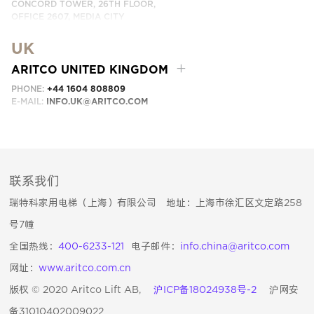
CONCORD TOWER, 26TH FLOOR,
OFFICE 2607, MEDIA CITY
DUBAI, UAE
UK
EMAIL:
INFO.UAE@ARITCO.COM
ARITCO UNITED KINGDOM
PHONE:
+44 1604 808809
E-MAIL:
INFO.UK@ARITCO.COM
联系我们
瑞特科家用电梯（上海）有限公司 地址：上海市徐汇区文定路258
号7幢
全国热线：
400-6233-121
电子邮件：
info.china@aritco.com
网址：
www.aritco.com.cn
版权 © 2020 Aritco Lift AB,
沪ICP备18024938号-2
沪网安
备31010402009022