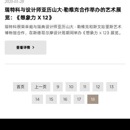
2020-01-28
瑞特科与设计师亚历山大·勒维克合作举办的艺术展
览：《想象力 X 12》
瑞特科很荣幸能与瑞典设计师亚历山大 · 勒维克和斯文哈里斯艺术
博物馆合作，在斯德哥尔摩设计周期间举办《想象力 x 12》展览。
查看详情
首页
上一页
9
10
11
12
13
14
15
16
17
18