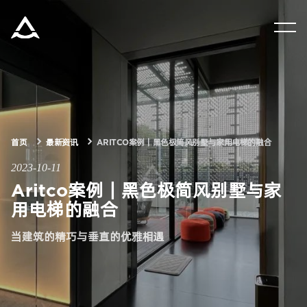
集团资讯
产品中心
解决方案
首页
最新资讯
ARITCO案例｜黑色极简风别墅与家用电梯的融合
2023-10-11
关于瑞特科
Aritco案例｜黑色极简风别墅与家
用电梯的融合
合作伙伴
当建筑的精巧与垂直的优雅相遇
CN