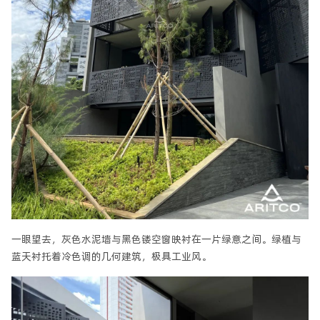
一眼望去，灰色水泥墙与黑色镂空窗映衬在一片绿意之间。绿植与
蓝天衬托着冷色调的几何建筑，极具工业风。