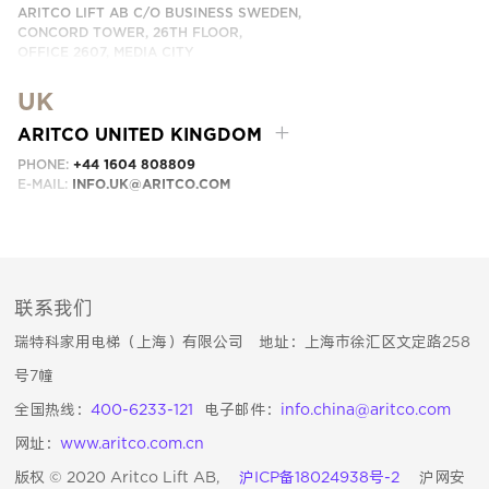
ARITCO LIFT AB C/O BUSINESS SWEDEN,
CONCORD TOWER, 26TH FLOOR,
OFFICE 2607, MEDIA CITY
DUBAI, UAE
UK
EMAIL:
INFO.UAE@ARITCO.COM
ARITCO UNITED KINGDOM
PHONE:
+44 1604 808809
E-MAIL:
INFO.UK@ARITCO.COM
联系我们
瑞特科家用电梯（上海）有限公司 地址：上海市徐汇区文定路258
号7幢
全国热线：
400-6233-121
电子邮件：
info.china@aritco.com
网址：
www.aritco.com.cn
版权 © 2020 Aritco Lift AB,
沪ICP备18024938号-2
沪网安