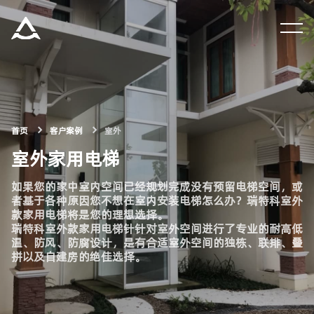
集团资讯
产品中心
首页
客户案例
室外
解决方案
室外家用电梯
关于瑞特科
如果您的家中室内空间已经规划完成没有预留电梯空间，或
者基于各种原因您不想在室内安装电梯怎么办？瑞特科室外
款家用电梯将是您的理想选择。
瑞特科室外款家用电梯针针对室外空间进行了专业的耐高低
合作伙伴
温、防风、防腐设计，是有合适室外空间的独栋、联排、叠
拼以及自建房的绝佳选择。
CN