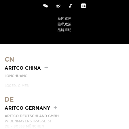
新闻媒体
隐私政策
品牌声明
CN
ARITCO CHINA
LONCHUANG
LG059, CIMEN
NO.407 YISHAN RD, XUHUI DIST.
SHANGHAI, CHINA
DE
PHONE:
+86 400 6233 121
ARITCO GERMANY
EMAIL:
INFO.CHINA@ARITCO.COM
ARITCO DEUTSCHLAND GMBH
WIDENMAYERSTRASSE 31
DE – 80538 MÜNCHEN