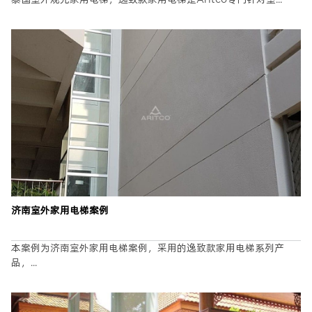
姓名
*
手机
*
济南室外家用电梯案例
城市
*
本案例为济南室外家用电梯案例，采用的逸致款家用电梯系列产
品，...
楼层