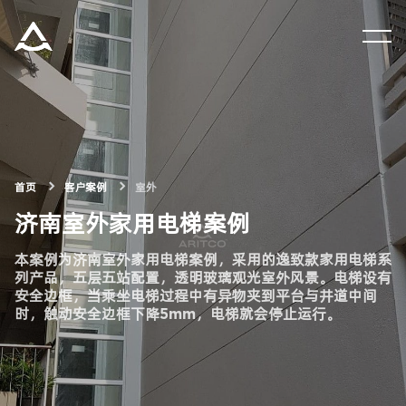
集团资讯
产品中心
解决方案
首页
客户案例
室外
济南室外家用电梯案例
关于瑞特科
本案例为济南室外家用电梯案例，采用的逸致款家用电梯系
列产品，五层五站配置，透明玻璃观光室外风景。电梯设有
安全边框，当乘坐电梯过程中有异物夹到平台与井道中间
合作伙伴
时，触动安全边框下降5mm，电梯就会停止运行。
CN