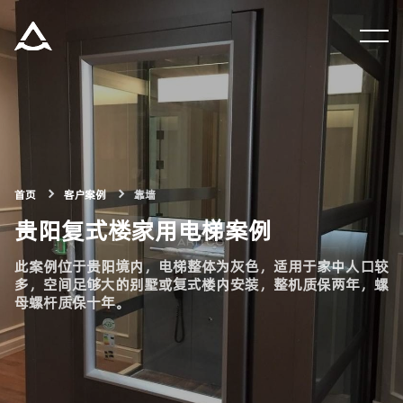
集团资讯
产品中心
解决方案
首页
客户案例
靠墙
贵阳复式楼家用电梯案例
关于瑞特科
此案例位于贵阳境内，电梯整体为灰色，适用于家中人口较
多，空间足够大的别墅或复式楼内安装，整机质保两年，螺
合作伙伴
母螺杆质保十年。
CN