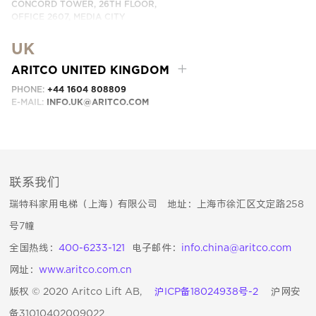
CONCORD TOWER, 26TH FLOOR,
OFFICE 2607, MEDIA CITY
DUBAI, UAE
UK
EMAIL:
INFO.UAE@ARITCO.COM
ARITCO UNITED KINGDOM
PHONE:
+44 1604 808809
E-MAIL:
INFO.UK@ARITCO.COM
联系我们
瑞特科家用电梯（上海）有限公司 地址：上海市徐汇区文定路258
号7幢
全国热线：
400-6233-121
电子邮件：
info.china@aritco.com
网址：
www.aritco.com.cn
版权 © 2020 Aritco Lift AB,
沪ICP备18024938号-2
沪网安
备31010402009022