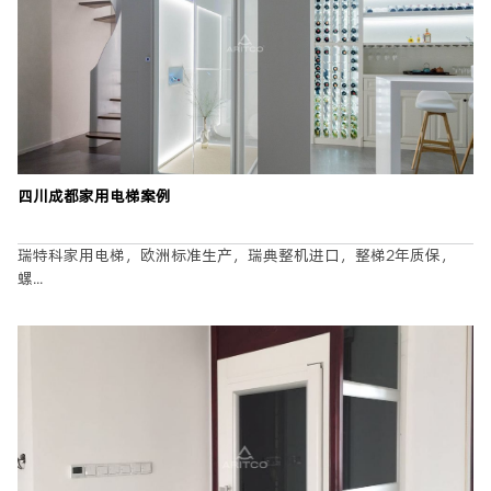
姓名
*
四川成都家用电梯案例
手机
*
瑞特科家用电梯，欧洲标准生产，瑞典整机进口，整梯2年质保，
城市
*
螺...
楼层
业主
设计师
代理合作
我是
*
留言
*