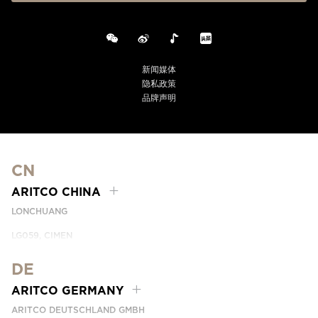
新闻媒体
隐私政策
品牌声明
CN
ARITCO CHINA
LONCHUANG
LG059, CIMEN
NO.407 YISHAN RD, XUHUI DIST.
SHANGHAI, CHINA
DE
PHONE:
+86 400 6233 121
ARITCO GERMANY
EMAIL:
INFO.CHINA@ARITCO.COM
ARITCO DEUTSCHLAND GMBH