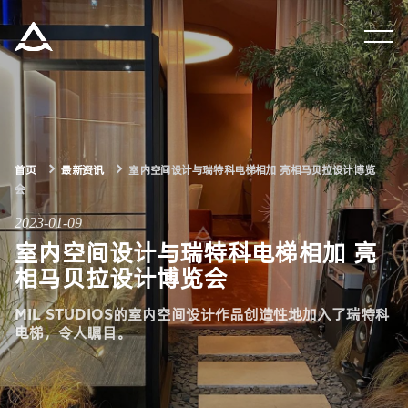
集团资讯
产品中心
首页
最新资讯
室内空间设计与瑞特科电梯相加 亮相马贝拉设计博览
解决方案
会
2023-01-09
关于瑞特科
室内空间设计与瑞特科电梯相加 亮
相马贝拉设计博览会
合作伙伴
MIL STUDIOS的室内空间设计作品创造性地加入了瑞特科
电梯，令人瞩目。
CN