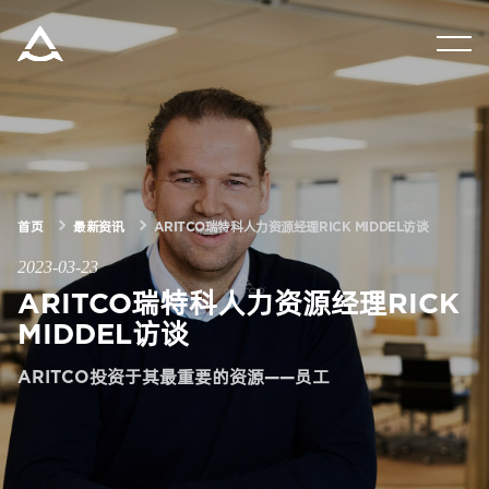
集团资讯
产品中心
解决方案
首页
最新资讯
ARITCO瑞特科人力资源经理RICK MIDDEL访谈
2023-03-23
关于瑞特科
ARITCO瑞特科人力资源经理RICK
MIDDEL访谈
合作伙伴
ARITCO投资于其最重要的资源——员工
CN