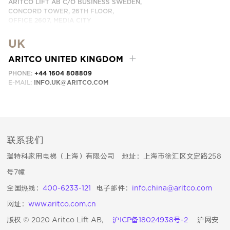
ARITCO LIFT AB C/O BUSINESS SWEDEN,
CONCORD TOWER, 26TH FLOOR,
OFFICE 2607, MEDIA CITY
DUBAI, UAE
UK
EMAIL:
INFO.UAE@ARITCO.COM
ARITCO UNITED KINGDOM
PHONE:
+44 1604 808809
E-MAIL:
INFO.UK@ARITCO.COM
联系我们
瑞特科家用电梯（上海）有限公司 地址：上海市徐汇区文定路258
号7幢
全国热线：
400-6233-121
电子邮件：
info.china@aritco.com
网址：
www.aritco.com.cn
版权 © 2020 Aritco Lift AB,
沪ICP备18024938号-2
沪网安