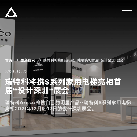
集团资讯
产品中心
解决方案
首页
最新资讯
瑞特科将携S系列家用电梯亮相首届“设计深圳“展会
2021-11-22
瑞特科将携S系列家用电梯亮相首
关于瑞特科
届“设计深圳“展会
合作伙伴
瑞特科Aritco将携自己的明星产品--瑞特科S系列家用电梯
亮相2021年12月9-12日的设计深圳展会。
CN