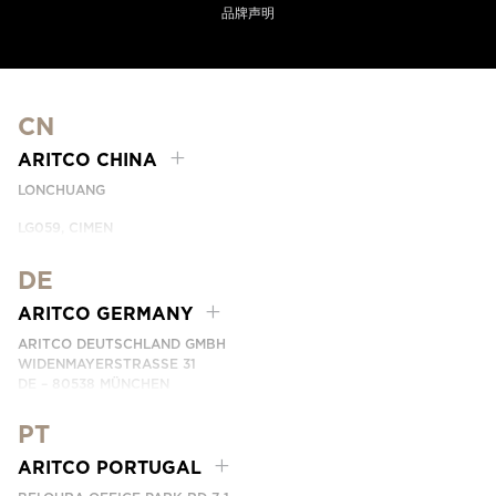
品牌声明
CN
ARITCO CHINA
LONCHUANG
LG059, CIMEN
NO.407 YISHAN RD, XUHUI DIST.
SHANGHAI, CHINA
DE
PHONE:
+86 400 6233 121
ARITCO GERMANY
EMAIL:
INFO.CHINA@ARITCO.COM
ARITCO DEUTSCHLAND GMBH
WIDENMAYERSTRASSE 31
DE – 80538 MÜNCHEN
GERMANY
PT
PHONE:
+49 7123 9597272
EMAIL:
INFO.GERMANY@ARITCO.COM
ARITCO PORTUGAL