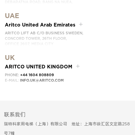
DEBARATNA ROAD, BANG NA NUEA,
BANGNA, BANGKOK 10260 THAILAND.
UAE
PHONE:
+66 863174017
EMAIL:
INFO.SEA@ARITCO.COM
Aritco United Arab Emirates
ARITCO LIFT AB C/O BUSINESS SWEDEN,
CONCORD TOWER, 26TH FLOOR,
OFFICE 2607, MEDIA CITY
DUBAI, UAE
UK
EMAIL:
INFO.UAE@ARITCO.COM
ARITCO UNITED KINGDOM
PHONE:
+44 1604 808809
E-MAIL:
INFO.UK@ARITCO.COM
联系我们
瑞特科家用电梯（上海）有限公司 地址：上海市徐汇区文定路258
号7幢