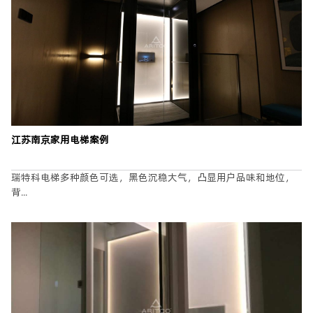
姓名
*
江苏南京家用电梯案例
手机
*
瑞特科电梯多种颜色可选，黑色沉稳大气，凸显用户品味和地位，
城市
*
背...
楼层
业主
设计师
代理合作
我是
*