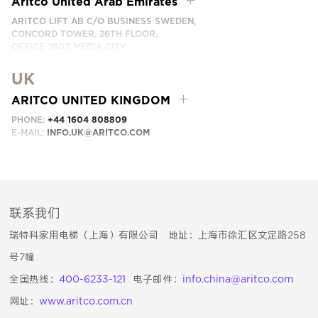
Aritco United Arab Emirates
ARITCO LIFT AB C/O BUSINESS SWEDEN,
CONCORD TOWER, 26TH FLOOR,
OFFICE 2607, MEDIA CITY
DUBAI, UAE
UK
EMAIL:
INFO.UAE@ARITCO.COM
ARITCO UNITED KINGDOM
PHONE:
+44 1604 808809
E-MAIL:
INFO.UK@ARITCO.COM
联系我们
瑞特科家用电梯（上海）有限公司 地址：上海市徐汇区文定路258
号7幢
全国热线：
400-6233-121
电子邮件：
info.china@aritco.com
网址：
www.aritco.com.cn