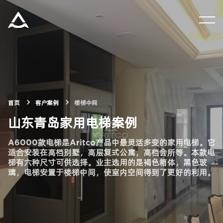
集团资讯
产品中心
解决方案
首页
客户案例
楼梯中间
山东青岛家用电梯案例
关于瑞特科
A6000款电梯是Aritco产品中最灵活多变的家用电梯。它
适合安装在高档别墅，高层复式公寓，高档会所等。本款电
梯有六种尺寸可供选择。业主选用的是褐色箱体，黑色玻
合作伙伴
璃，电梯安置于楼梯中间，使室内空间得到了更好的利用。
CN