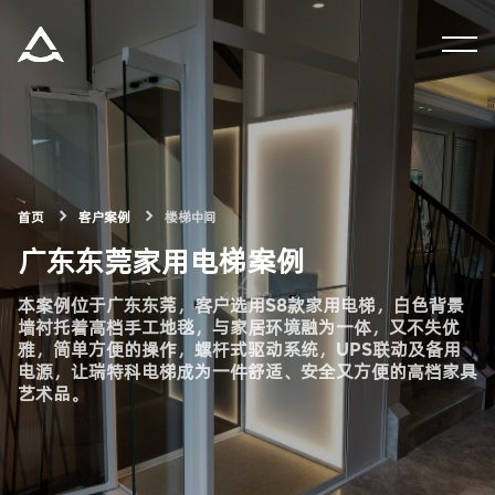
集团资讯
产品中心
解决方案
首页
客户案例
楼梯中间
广东东莞家用电梯案例
关于瑞特科
本案例位于广东东莞，客户选用S8款家用电梯，白色背景
墙衬托着高档手工地毯，与家居环境融为一体，又不失优
雅，简单方便的操作，螺杆式驱动系统，UPS联动及备用
合作伙伴
电源，让瑞特科电梯成为一件舒适、安全又方便的高档家具
艺术品。
CN