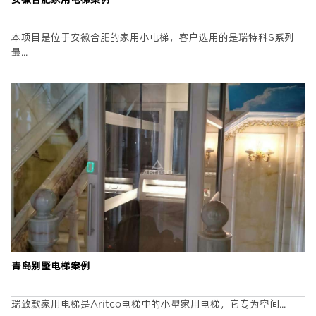
姓名
*
本项目是位于安徽合肥的家用小电梯，客户选用的是瑞特科S系列
最...
手机
*
城市
*
楼层
业主
设计师
代理合作
我是
*
留言
*
青岛别墅电梯案例
瑞致款家用电梯是Aritco电梯中的小型家用电梯，它专为空间...