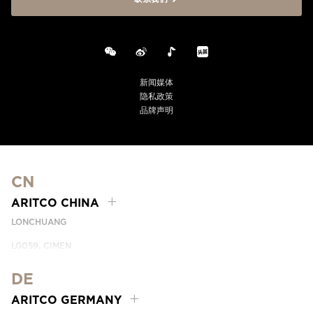
新闻媒体
隐私政策
品牌声明
CN
ARITCO CHINA
LONCHUANG
LG059, CIMEN
NO.407 YISHAN RD, XUHUI DIST.
SHANGHAI, CHINA
DE
PHONE:
+86 400 6233 121
ARITCO GERMANY
EMAIL:
INFO.CHINA@ARITCO.COM