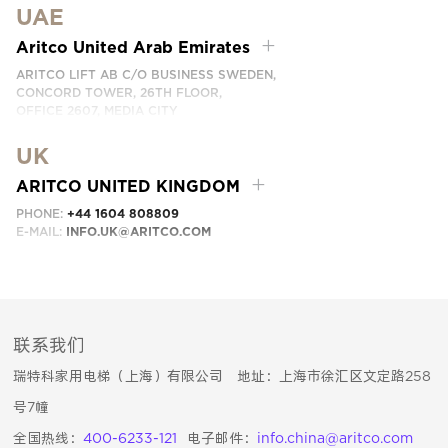
UAE
PHONE:
+66 863174017
EMAIL:
INFO.SEA@ARITCO.COM
Aritco United Arab Emirates
ARITCO LIFT AB C/O BUSINESS SWEDEN,
CONCORD TOWER, 26TH FLOOR,
OFFICE 2607, MEDIA CITY
DUBAI, UAE
UK
EMAIL:
INFO.UAE@ARITCO.COM
ARITCO UNITED KINGDOM
PHONE:
+44 1604 808809
E-MAIL:
INFO.UK@ARITCO.COM
联系我们
瑞特科家用电梯（上海）有限公司 地址：上海市徐汇区文定路258
号7幢
全国热线：
400-6233-121
电子邮件：
info.china@aritco.com