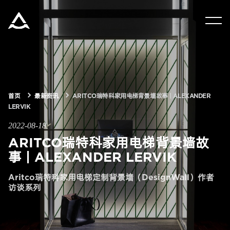
集团资讯
产品中心
首页
最新资讯
ARITCO瑞特科家用电梯背景墙故事 | ALEXANDER
解决方案
LERVIK
2022-08-18
关于瑞特科
ARITCO瑞特科家用电梯背景墙故
事 | ALEXANDER LERVIK
合作伙伴
Aritco瑞特科家用电梯定制背景墙（DesignWall）作者
访谈系列
CN