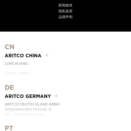
新闻媒体
隐私政策
品牌声明
CN
ARITCO CHINA
LONCHUANG
LG059, CIMEN
NO.407 YISHAN RD, XUHUI DIST.
SHANGHAI, CHINA
DE
PHONE:
+86 400 6233 121
ARITCO GERMANY
EMAIL:
INFO.CHINA@ARITCO.COM
ARITCO DEUTSCHLAND GMBH
WIDENMAYERSTRASSE 31
DE – 80538 MÜNCHEN
GERMANY
PT
PHONE:
+49 7123 9597272