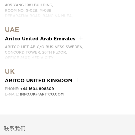
405 YANG 1981 BUILDING,
ROOM NO. G-02B, M-03B
DEBARATNA ROAD, BANG NA NUEA,
BANGNA, BANGKOK 10260 THAILAND.
UAE
PHONE:
+66 863174017
EMAIL:
INFO.SEA@ARITCO.COM
Aritco United Arab Emirates
ARITCO LIFT AB C/O BUSINESS SWEDEN,
CONCORD TOWER, 26TH FLOOR,
OFFICE 2607, MEDIA CITY
DUBAI, UAE
UK
EMAIL:
INFO.UAE@ARITCO.COM
ARITCO UNITED KINGDOM
PHONE:
+44 1604 808809
E-MAIL:
INFO.UK@ARITCO.COM
联系我们